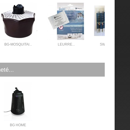
BG-MOSQUITAI...
LEURRE...
SWEETSCENTS...
eté...
BG HOME