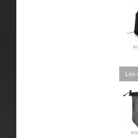
BG
Les 
BIO