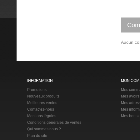
Com
Aucun com
INFORMATION
MON COM
Promotions
Mes comm
Nouveaux produits
Mes avoirs
Meilleures ventes
Mes adres
Contactez-nous
Mes inform
Mentions légales
Mes bons d
Conditions générales de ventes
Qui sommes nous ?
Plan du site