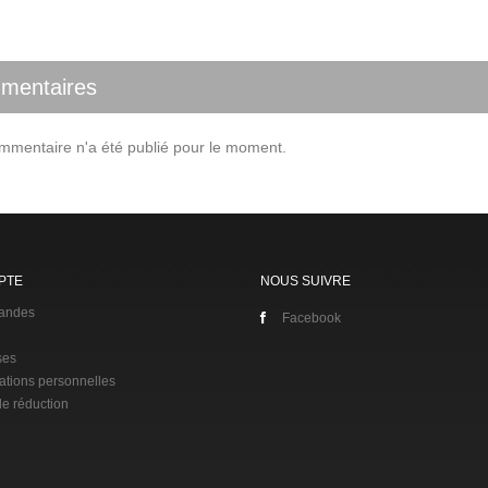
mentaires
mentaire n'a été publié pour le moment.
PTE
NOUS SUIVRE
andes
Facebook
ses
ations personnelles
e réduction