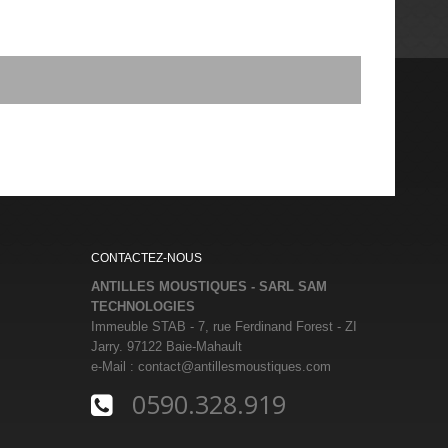
CONTACTEZ-NOUS
ANTILLES MOUSTIQUES - SARL SAM
TECHNOLOGIES
Immeuble STAB - 7, rue Ferdinand Forest - ZI
Jarry. 97122 Baie-Mahault
e-Mail :
contact@antillesmoustiques.com
0590.328.919